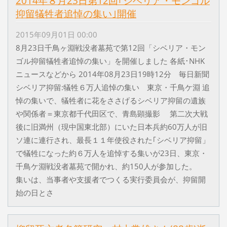
2014年８月23日第12回｢シベリア・モンゴル
抑留犠牲者追悼の集い｣開催
2015年09月01日 00:00
8月23日千鳥ヶ淵戦没者墓苑で第12回「シベリア・モン
ゴル抑留犠牲者追悼の集い」を開催しました 各紙･NHK
ニュースなどから 2014年08月23日19時12分 毎日新聞
シベリア抑留:犠牲６万人追悼の集い 東京・千鳥ケ淵 追
悼の集いで、犠牲者に花をささげるシベリア抑留の遺族
や関係者＝東京都千代田区で、青島顕撮影 第二次大戦
後に旧満州（現中国東北部）にいた日本兵約60万人が旧
ソ連に連行され、最長１１年使役された｢シベリア抑留」
で犠牲になった約６万人を追悼する集いが23日、東京・
千鳥ケ淵戦没者墓苑で開かれ、約150人が参加した。
集いは、当事者や支援者でつくる実行委員会が、抑留開
始の日とさ