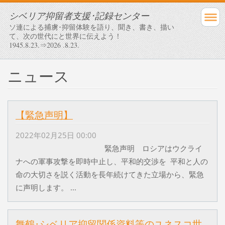
シベリア抑留者支援･記録センター
ソ連による捕虜･抑留体験を語り、聞き、書き、描い
て、次の世代にと世界に伝えよう！
1945.8.23.⇒2026 .8.23.
ニュース
【緊急声明】
2022年02月25日 00:00
緊急声明 ロシアはウクライ
ナへの軍事攻撃を即時中止し、平和的交渉を 平和と人の
命の大切さを説く活動を長年続けてきた立場から、緊急
に声明します。 ...
舞鶴･シベリア抑留関係資料等のユネスコ世