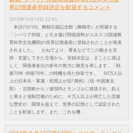
界記憶遺産登録決定を歓迎するコメント
2015年10月10日 22:43
本日(10/10)、舞鶴引揚記念館（舞鶴市）が所蔵する
「シベリア抑留」と引き揚げ関係資料がユネスコ(国連教
育科学文化機関)の世界記憶遺産に登録されたことが発表
されました。 かねてより、署名などでこの動きを支
持・支援してきた立場から、登録決定は、まことに喜ば
しく、関係者各位の多年の努力に敬意を表します。「戦
後70年･抑留70年」の時機を得た快挙です。 60万人以
上の日本兵・軍属・民間人が旧｢満州｣（現･中国東北
部）・北朝鮮からソ連領内とモンゴルに移送され、飢え
と寒さと強制労働のために、６万人以上が死亡した悲惨
な歴史が、国境を超えて、世界の記憶として認定された
ことを歓迎します。また、これを機