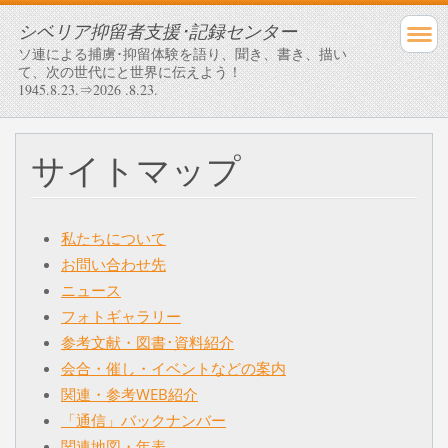
シベリア抑留者支援･記録センター
ソ連による捕虜･抑留体験を語り、聞き、書き、描い
て、次の世代にと世界に伝えよう！
1945.8.23.⇒2026 .8.23.
サイトマップ
私たちについて
お問い合わせ先
ニュース
フォトギャラリー
参考文献・図書･資料紹介
会合・催し・イベントなどの案内
関連・参考WEB紹介
「通信」バックナンバー
関連地図・年表