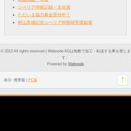
シベリア抑留記録・文化賞
ただいま協力募金受付中！
村山常雄記念シベリア抑留研究奨励賞
© 2012 All rights reserved.| Webnode AGは無断で加工・転送する事を禁じま
す。
Powered by
Webnode
表示:
携帯版
|
PC版